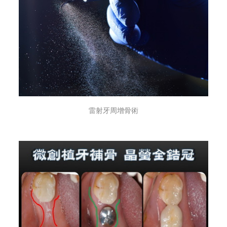
雷射牙周增骨術